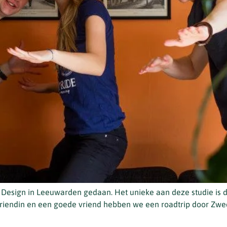
Design in Leeuwarden gedaan. Het unieke aan deze studie is d
riendin en een goede vriend hebben we een roadtrip door Zw