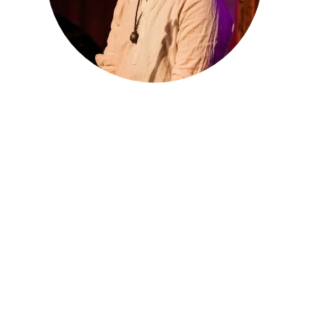
Mensen dichter bij zichzelf, elkaar
en de natuur brengen. Om zo in
harmonie te kunnen genieten van
het leven.
...dat is mijn streven in alles wat ik doe.
Bekijk wat ik doe