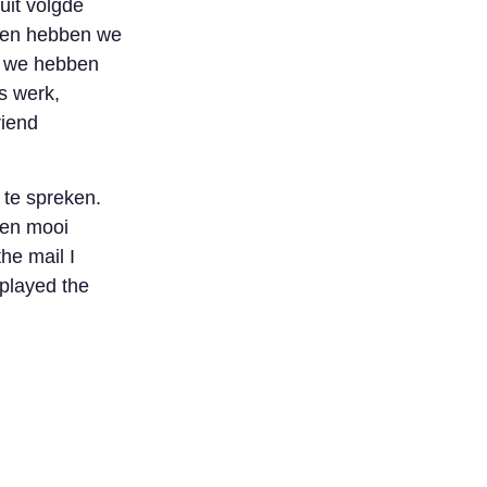
uit volgde
 en hebben we
n we hebben
s werk,
riend
 te spreken.
een mooi
he mail I
played the