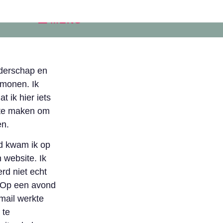
MENU
iderschap en
rmonen. Ik
t ik hier iets
 te maken om
en.
ad kwam ik op
 website. Ik
rd niet echt
. Op een avond
 mail werkte
 te