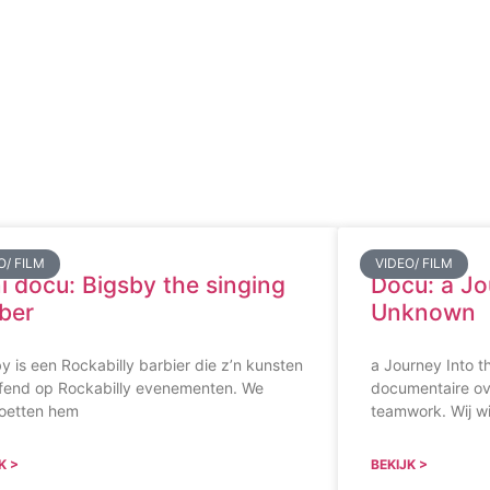
O/ FILM
VIDEO/ FILM
i docu: Bigsby the singing
Docu: a Jo
ber
Unknown
y is een Rockabilly barbier die z’n kunsten
a Journey Into 
fend op Rockabilly evenementen. We
documentaire ove
oetten hem
teamwork. Wij w
K >
BEKIJK >