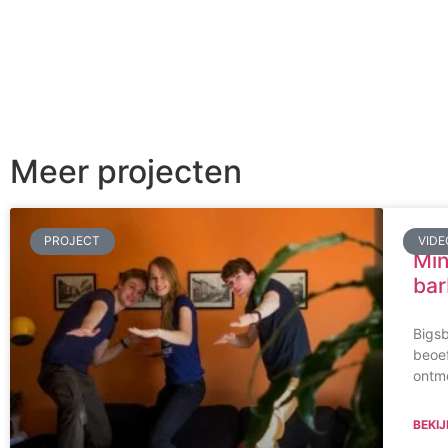
Meer projecten
PROJECT
VIDE
Min
bar
Bigsb
beoe
ontm
BEKIJ