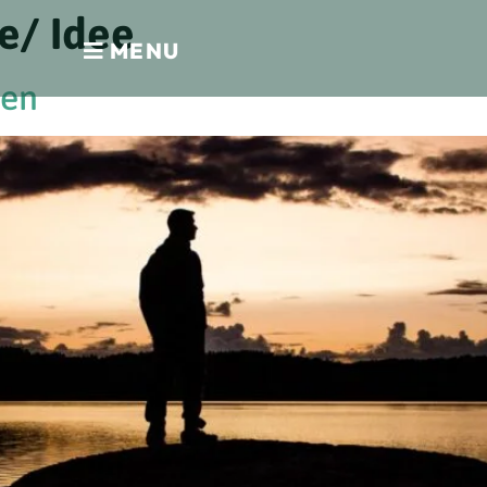
e/ Idee
MENU
ven